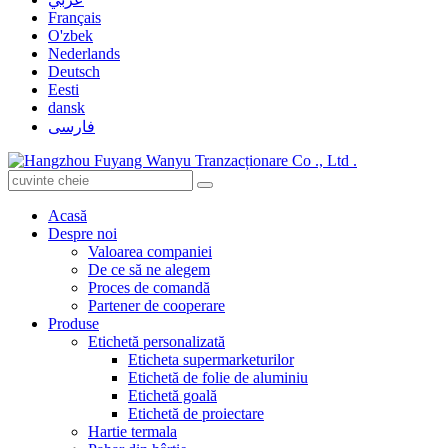
Français
O'zbek
Nederlands
Deutsch
Eesti
dansk
فارسی
Acasă
Despre noi
Valoarea companiei
De ce să ne alegem
Proces de comandă
Partener de cooperare
Produse
Etichetă personalizată
Eticheta supermarketurilor
Etichetă de folie de aluminiu
Etichetă goală
Etichetă de proiectare
Hartie termala