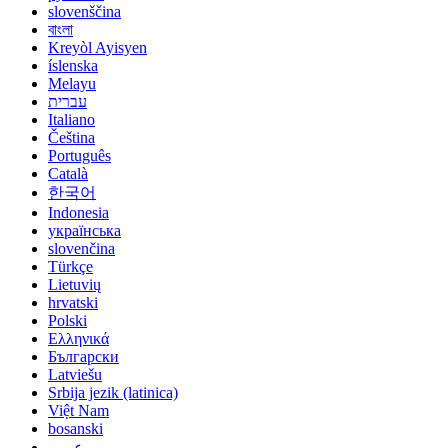
slovenščina
বাংলা
Kreyòl Ayisyen
íslenska
Melayu
עברית
Italiano
Čeština
Português
Català
한국어
Indonesia
українська
slovenčina
Türkçe
Lietuvių
hrvatski
Polski
Ελληνικά
Български
Latviešu
Srbija jezik (latinica)
Việt Nam
bosanski
عربي