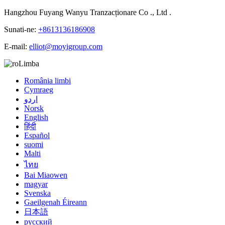
Hangzhou Fuyang Wanyu Tranzacționare Co ., Ltd .
Sunati-ne:
+8613136186908
E-mail:
elliot@moyigroup.com
Limba
România limbi
Cymraeg
اردو
Norsk
English
हिंदी
Español
suomi
Malti
ไทย
Bai Miaowen
magyar
Svenska
Gaeilgenah Éireann
日本語
русский