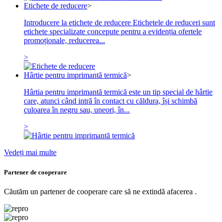
Etichete de reducere
>
Introducere la etichete de reducere Etichetele de reduceri sunt
etichete specializate concepute pentru a evidenția ofertele
promoționale, reducerea...
>
Hârtie pentru imprimantă termică
>
Hârtia pentru imprimantă termică este un tip special de hârtie
care, atunci când intră în contact cu căldura, își schimbă
culoarea în negru sau, uneori, în...
>
Vedeți mai multe
Partener de cooperare
Căutăm un partener de cooperare care să ne extindă afacerea .