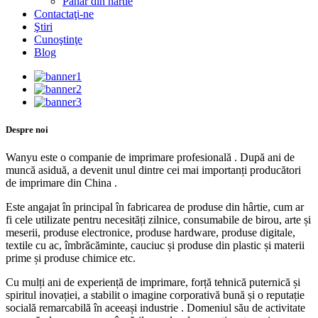
Pahar din hârtie
Contactaţi-ne
Ştiri
Cunoştinţe
Blog
Despre noi
Wanyu este o companie de imprimare profesională . După ani de
muncă asiduă, a devenit unul dintre cei mai importanți producători
de imprimare din China .
Este angajat în principal în fabricarea de produse din hârtie, cum ar
fi cele utilizate pentru necesități zilnice, consumabile de birou, arte și
meserii, produse electronice, produse hardware, produse digitale,
textile cu ac, îmbrăcăminte, cauciuc și produse din plastic și materii
prime și produse chimice etc.
Cu mulți ani de experiență de imprimare, forță tehnică puternică și
spiritul inovației, a stabilit o imagine corporativă bună și o reputație
socială remarcabilă în aceeași industrie . Domeniul său de activitate